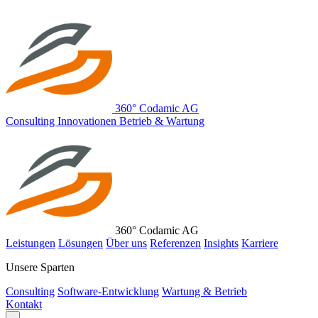
360° Codamic AG
C
onsulting
I
nnovationen
B
etrieb & Wartung
360° Codamic AG
Leistungen
Lösungen
Über uns
Referenzen
Insights
Karriere
Unsere Sparten
Consulting
Software-Entwicklung
Wartung & Betrieb
Kontakt