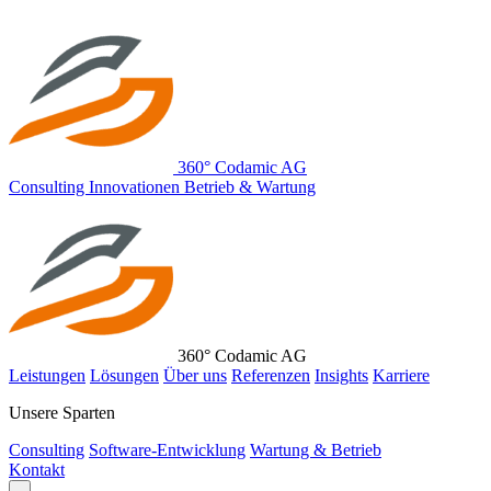
360° Codamic AG
C
onsulting
I
nnovationen
B
etrieb & Wartung
360° Codamic AG
Leistungen
Lösungen
Über uns
Referenzen
Insights
Karriere
Unsere Sparten
Consulting
Software-Entwicklung
Wartung & Betrieb
Kontakt