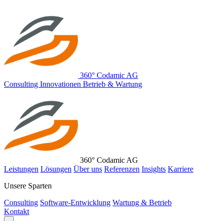
360° Codamic AG
C
onsulting
I
nnovationen
B
etrieb & Wartung
360° Codamic AG
Leistungen
Lösungen
Über uns
Referenzen
Insights
Karriere
Unsere Sparten
Consulting
Software-Entwicklung
Wartung & Betrieb
Kontakt