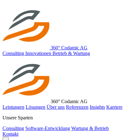
360° Codamic AG
C
onsulting
I
nnovationen
B
etrieb & Wartung
360° Codamic AG
Leistungen
Lösungen
Über uns
Referenzen
Insights
Karriere
Unsere Sparten
Consulting
Software-Entwicklung
Wartung & Betrieb
Kontakt